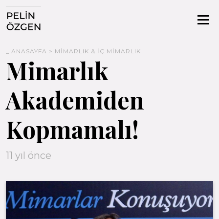
_
ANASAYFA
>
MİMARLIK & İÇ MİMARLIK
Mimarlık
Akademiden
Kopmamalı!
11 yıl önce